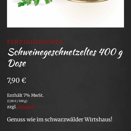
FERTIGGERICHTE
Schweinegeschnetzeltes 400 g
Dose
7,90
€
Enthält 7% MwSt.
(
1,98
€
/ 100 g)
zzgl.
Versand
Genuss wie im schwarzwälder Wirtshaus!