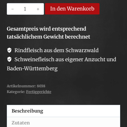
Schweinegeschnetzeltes
In den Warenkorb
400
g
Gesamtpreis wird entsprechend
Dose
tatsächlichem Gewicht berechnet
Menge
Rindfleisch aus dem Schwarzwald
Schweinefleisch aus eigener Anzucht und
Baden-Württemberg
Artikelnummer:
8038
Kategorie:
Fertiggerichte
Beschreibung
Zutaten