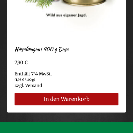
Hirschragout 400 g Dose
7,90
€
Enthält 7% MwSt.
(
1,98
€
/ 100 g)
zzgl.
Versand
In den Warenkorb