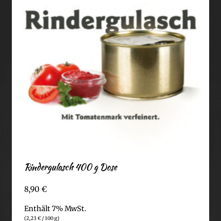
Rindergulasch 400 g Dose
8,90
€
Enthält 7% MwSt.
(
2,23
€
/ 100 g)