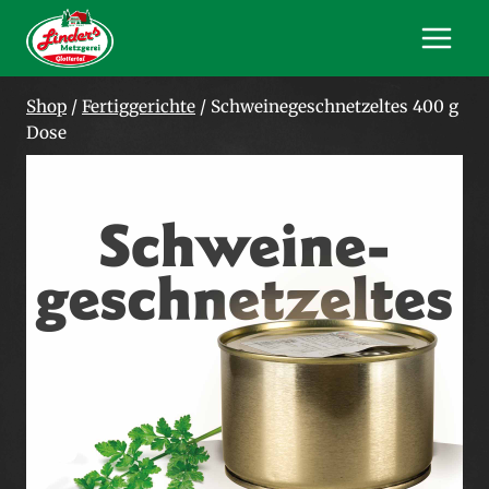
Zum
Inhalt
springen
Shop
/
Fertiggerichte
/
Schweinegeschnetzeltes 400 g
Dose