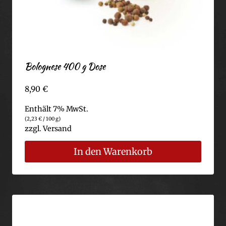
Bolognese 400 g Dose
8,90
€
Enthält 7% MwSt.
(
2,23
€
/ 100 g)
zzgl.
Versand
In den Warenkorb