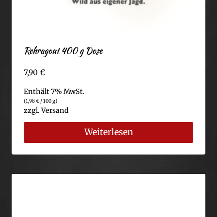
Rehragout 400 g Dose
7,90
€
Enthält 7% MwSt.
(
1,98
€
/ 100 g)
zzgl.
Versand
Weiterlesen