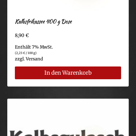
Kalbsfrikassee 400 g Dose
8,90
€
Enthält 7% MwSt.
(
2,23
€
/ 100 g)
zzgl.
Versand
In den Warenkorb