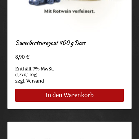
Sauerbratenragout 400 g Dose
8,90
€
Enthält 7% MwSt.
(
2,23
€
/ 100 g)
zzgl.
Versand
In den Warenkorb