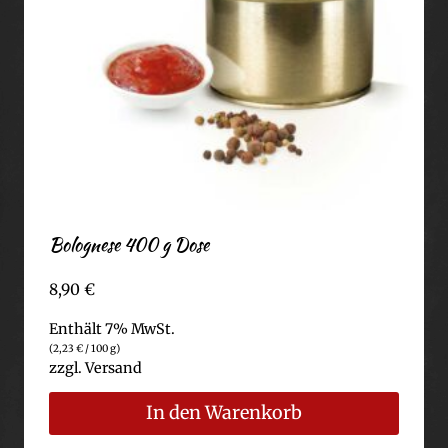
Bolognese 400 g Dose
8,90
€
Enthält 7% MwSt.
(
2,23
€
/ 100 g)
zzgl.
Versand
In den Warenkorb