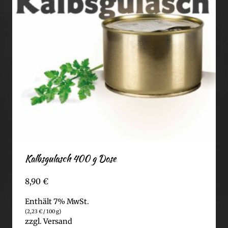
Kalbsgulasch 400 g Dose
8,90
€
Enthält 7% MwSt.
(
2,23
€
/ 100 g)
zzgl.
Versand