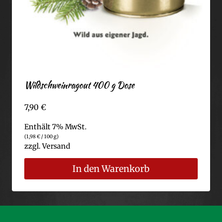
Wildschweinragout 400 g Dose
7,90
€
Enthält 7% MwSt.
(
1,98
€
/ 100 g)
zzgl.
Versand
In den Warenkorb