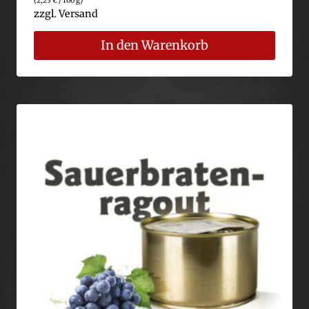
(
2,23
€
/ 100 g)
zzgl.
Versand
In den Warenkorb