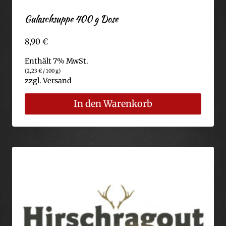
Gulaschsuppe 400 g Dose
8,90
€
Enthält 7% MwSt.
(
2,23
€
/ 100 g)
zzgl.
Versand
In den Warenkorb