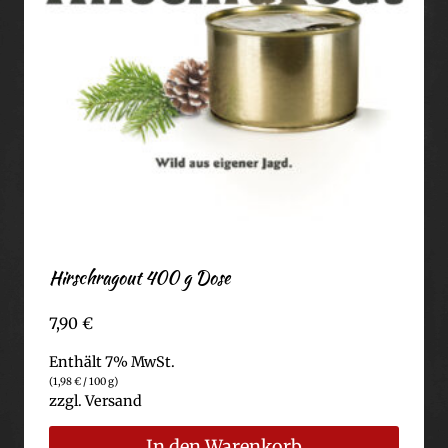
Hirschragout 400 g Dose
7,90
€
Enthält 7% MwSt.
(
1,98
€
/ 100 g)
zzgl.
Versand
In den Warenkorb