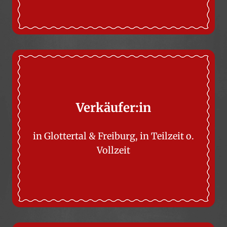
Verkäufer:in
in Glottertal & Freiburg, in Teilzeit o.
Vollzeit